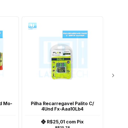
nd Mo-
Pilha Recarregavel Palito C/
Bateri
4Und Fx-Aaa10Lb4
R$25,01
com
Pix
R$25,78