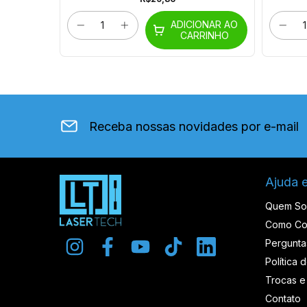
ONAR AO
ADICIONAR AO
RINHO
CARRINHO
Receba nossas novidades por e-mail
Ajuda 
Quem S
Como Co
Pergunta
Política 
Trocas e
Contato