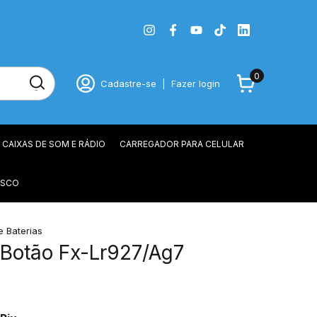
0
Cadastre-se
|
Fazer login
CAIXAS DE SOM E RÁDIO
CARREGADOR PARA CELULAR
OSCO
e Baterias
 Botão Fx-Lr927/Ag7