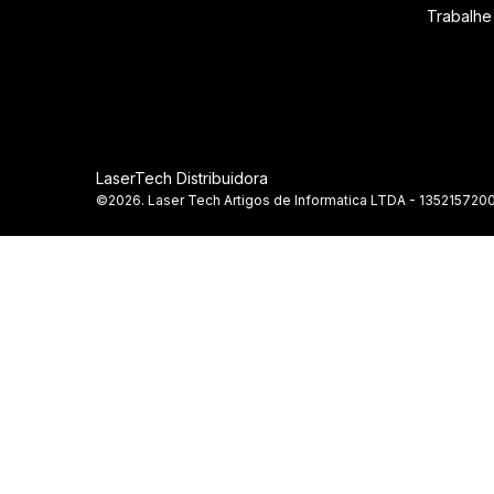
Trabalh
LaserTech Distribuidora
©2026. Laser Tech Artigos de Informatica LTDA - 1352157200