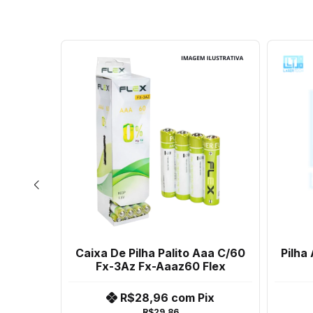
nd Aaa
Caixa De Pilha Palito Aaa C/60
Pilha
Aaaz4
Fx-3Az Fx-Aaaz60 Flex
x
R$28,96
com
Pix
R$29,86