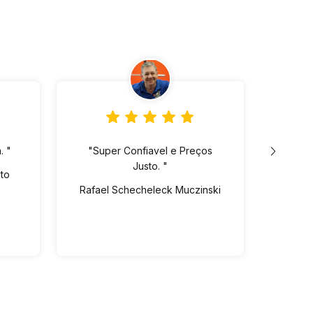
. "
"Super Confiavel e Preços
"Lo
Justo. "
ót
eto
pre
Rafael Schecheleck Muczinski
Vin
dispo
Ed