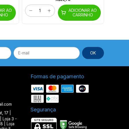
NAR AO
ADICIONAR AO
INHO
CARRINHO
Formas de pagamento
il.com
Segurança
, 17 |
| Loja 3 -
8 | Loja
ro II,