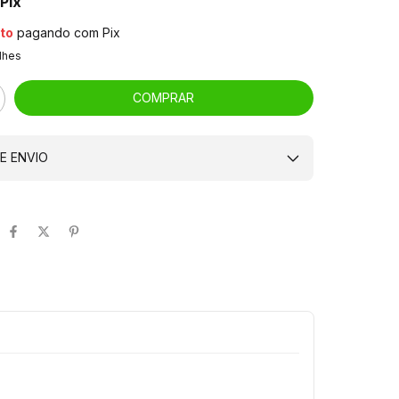
Pix
to
pagando com Pix
lhes
E ENVIO