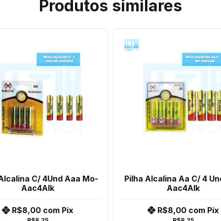
Produtos similares
 Alcalina C/ 4Und Aaa Mo-
Pilha Alcalina Aa C/ 4 U
Aac4Alk
Aac4Alk
R$8,00
com
Pix
R$8,00
com
Pix
R$8,25
R$8,25