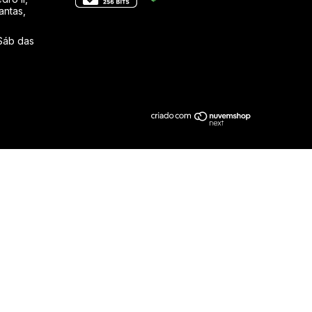
antas,
Sáb das