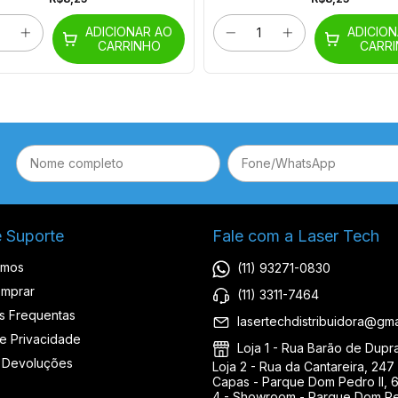
ADICIONAR AO
ADICIO
CARRINHO
CARR
e Suporte
Fale com a Laser Tech
omos
(11) 93271-0830
mprar
(11) 3311-7464
s Frequentas
lasertechdistribuidora@gma
de Privacidade
Loja 1 - Rua Barão de Duprat
 Devoluções
Loja 2 - Rua da Cantareira, 247 
Capas - Parque Dom Pedro II, 6
4 - Showroom - Parque Dom Ped