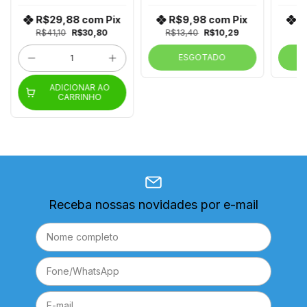
2.4/5ghz Internet
115
H
Fibra Uac27d Al-C819
R$29,88
com
Pix
R$9,98
com
Pix
R
Ka-T8189
R$41,10
R$30,80
R$13,40
R$10,29
ESGOTADO
ADICIONAR AO
CARRINHO
Receba nossas novidades por e-mail