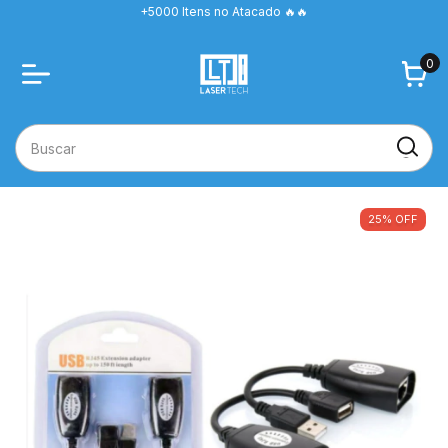
+5000 Itens no Atacado 🔥🔥
0
25
%
OFF