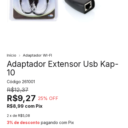
Início
Adaptador WI-FI
Adaptador Extensor Usb Kap-
10
Código
261001
R$12,37
R$9,27
25
% OFF
R$8,99
com
Pix
2
x de
R$5,08
3% de desconto
pagando com Pix