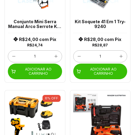
Conjunto Mini Serra
Kit Soquete 41 Em 1 Try-
Manual Arco Serrote Ka-
9240
1860
R$24,00
com
Pix
R$28,00
com
Pix
R$24,74
R$28,87
ADICIONAR AO
ADICIONAR AO
CARRINHO
CARRINHO
8
%
OFF