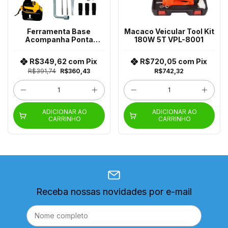
Ferramenta Base
Macaco Veicular Tool Kit
Acompanha Ponta
180W 5T VPL-8001
Parafusadeira Bt-Dz28
B-Tek
R$349,62
com
Pix
R$720,05
com
Pix
R$391,74
R$360,43
R$742,32
ADICIONAR AO
ADICIONAR AO
CARRINHO
CARRINHO
Receba nossas novidades por e-mail