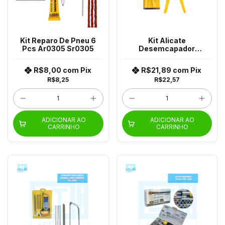
Kit Reparo De Pneu 6
Kit Alicate
Pcs Ar0305 Sr0305
Desemcapador
Crimpador Cortador
Cabos De Rede Ar0491
R$8,00
com
Pix
R$21,89
com
Pix
R$8,25
R$22,57
ADICIONAR AO
ADICIONAR AO
CARRINHO
CARRINHO