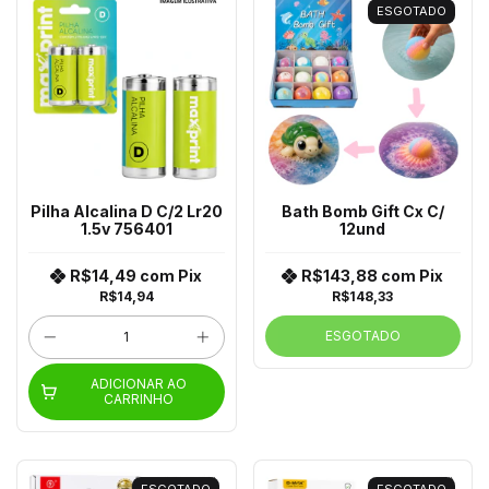
ESGOTADO
Pilha Alcalina D C/2 Lr20
Bath Bomb Gift Cx C/
1.5v 756401
12und
R$14,49
com
Pix
R$143,88
com
Pix
R$14,94
R$148,33
ESGOTADO
ADICIONAR AO
CARRINHO