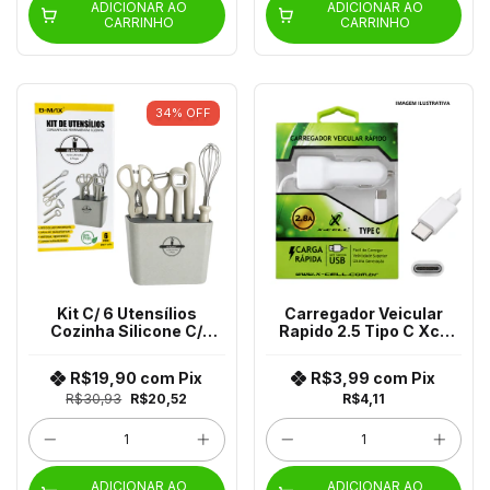
ADICIONAR AO
ADICIONAR AO
CARRINHO
CARRINHO
34
%
OFF
Kit C/ 6 Utensílios
Carregador Veicular
Cozinha Silicone C/
Rapido 2.5 Tipo C Xc-
Expositor Bm-F1072
Usb-C
R$19,90
com
Pix
R$3,99
com
Pix
R$30,93
R$20,52
R$4,11
ADICIONAR AO
ADICIONAR AO