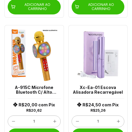
ADICIONAR AO
ADICIONAR AO
CARRINHO
CARRINHO
A-915C Microfone
Xc-Ea-01 Escova
Bluetooth C/ Alto
Alisadora Recarregável
Falante 5W
R$20,00
com
Pix
R$24,50
com
Pix
R$20,62
R$25,26