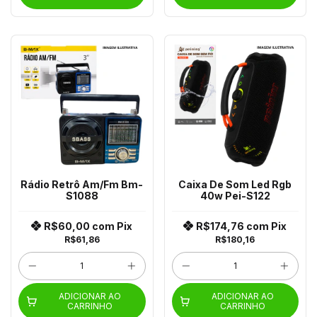
Rádio Retrô Am/Fm Bm-
Caixa De Som Led Rgb
S1088
40w Pei-S122
R$60,00
com
Pix
R$174,76
com
Pix
R$61,86
R$180,16
ADICIONAR AO
ADICIONAR AO
CARRINHO
CARRINHO