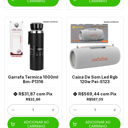
CARRINHO
CARRINHO
Garrafa Termica 1000ml
Caixa De Som Led Rgb
Bm-P1316
120w Pei-S123
R$31,87
com
Pix
R$569,44
com
Pix
R$32,86
R$587,05
ADICIONAR AO
ADICIONAR AO
CARRINHO
CARRINHO