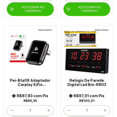
ADICIONAR AO
ADICIONAR AO
CARRINHO
CARRINHO
Pei-Bta08 Adaptador
Relógio De Parede
Carplay S/Fio
Digital Led Bm-R803
(Adaptador P/Tpc)
R$87,83
com
Pix
R$97,01
com
Pix
R$90,55
R$100,01