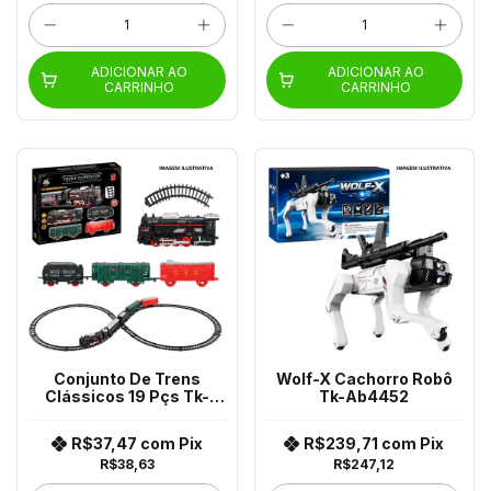
ADICIONAR AO
ADICIONAR AO
CARRINHO
CARRINHO
Conjunto De Trens
Wolf-X Cachorro Robô
Clássicos 19 Pçs Tk-
Tk-Ab4452
Ab2661
R$37,47
com
Pix
R$239,71
com
Pix
R$38,63
R$247,12