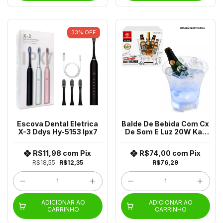
33
%
OFF
Escova Dental Eletrica
Balde De Bebida Com Cx
X-3 Ddys Hy-5153 Ipx7
De Som E Luz 20W Ka-
8549 Kapbom
R$11,98
com
Pix
R$74,00
com
Pix
R$18,55
R$12,35
R$76,29
ADICIONAR AO
ADICIONAR AO
CARRINHO
CARRINHO