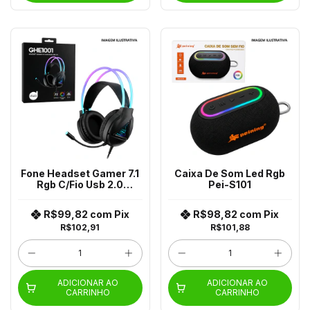
Fone Headset Gamer 7.1
Caixa De Som Led Rgb
Rgb C/Fio Usb 2.0
Pei-S101
Ghe1001 620000192
R$99,82
com
Pix
R$98,82
com
Pix
R$102,91
R$101,88
ADICIONAR AO
ADICIONAR AO
CARRINHO
CARRINHO