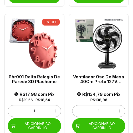
5
%
OFF
Phr001 Delta Relogio De
Ventilador Osc De Mesa
Parede 3D Plashome
40Cm Preto 127V
Vm4010
R$17,98
com
Pix
R$134,79
com
Pix
R$19,56
R$18,54
R$138,96
ADICIONAR AO
ADICIONAR AO
CARRINHO
CARRINHO