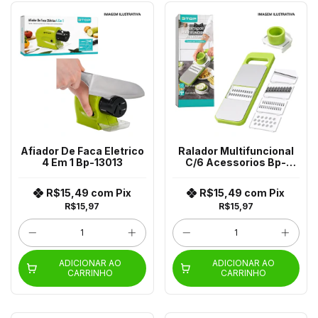
Afiador De Faca Eletrico
Ralador Multifuncional
4 Em 1 Bp-13013
C/6 Acessorios Bp-
15108
R$15,49
com
Pix
R$15,49
com
Pix
R$15,97
R$15,97
ADICIONAR AO
ADICIONAR AO
CARRINHO
CARRINHO