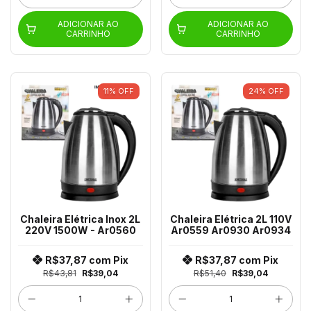
ADICIONAR AO
ADICIONAR AO
CARRINHO
CARRINHO
11
%
OFF
24
%
OFF
Chaleira Elétrica Inox 2L
Chaleira Elétrica 2L 110V
220V 1500W - Ar0560
Ar0559 Ar0930 Ar0934
R$37,87
com
Pix
R$37,87
com
Pix
R$43,81
R$39,04
R$51,40
R$39,04