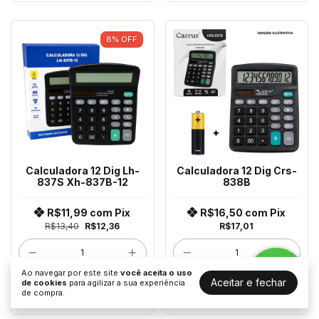
8
%
OFF
Calculadora 12 Dig Lh-
Calculadora 12 Dig Crs-
837S Xh-837B-12
838B
R$11,99
com
Pix
R$16,50
com
Pix
R$13,40
R$12,36
R$17,01
Ao navegar por este site
você aceita o uso
Aceitar e fechar
ADICIONAR AO
ADICIONAR AO
de cookies
para agilizar a sua experiência
CARRINHO
CARRINHO
de compra.