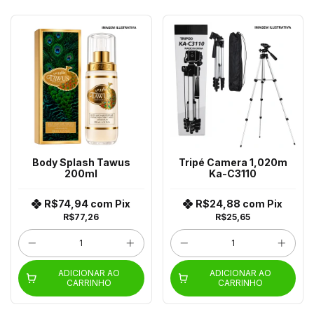
Body Splash Tawus
Tripé Camera 1,020m
200ml
Ka-C3110
R$74,94
com
Pix
R$24,88
com
Pix
R$77,26
R$25,65
ADICIONAR AO
ADICIONAR AO
CARRINHO
CARRINHO