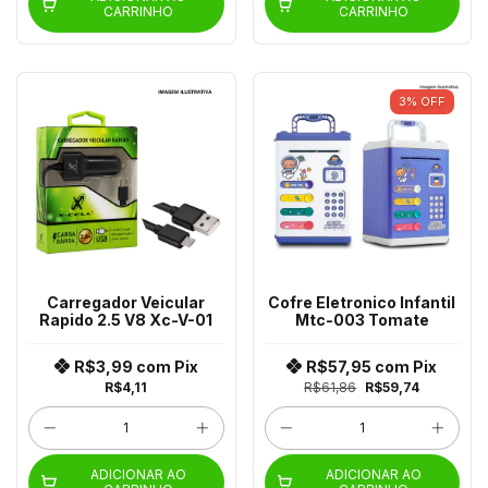
CARRINHO
CARRINHO
3
%
OFF
Carregador Veicular
Cofre Eletronico Infantil
Rapido 2.5 V8 Xc-V-01
Mtc-003 Tomate
R$3,99
com
Pix
R$57,95
com
Pix
R$4,11
R$61,86
R$59,74
ADICIONAR AO
ADICIONAR AO