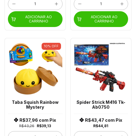
ADICIONAR AO
ADICIONAR AO
CARRINHO
CARRINHO
10
%
OFF
Taba Squish Rainbow
Spider Strick M416 Tk-
Mystery
Ab0750
R$37,96
com
Pix
R$43,47
com
Pix
R$43,26
R$39,13
R$44,81