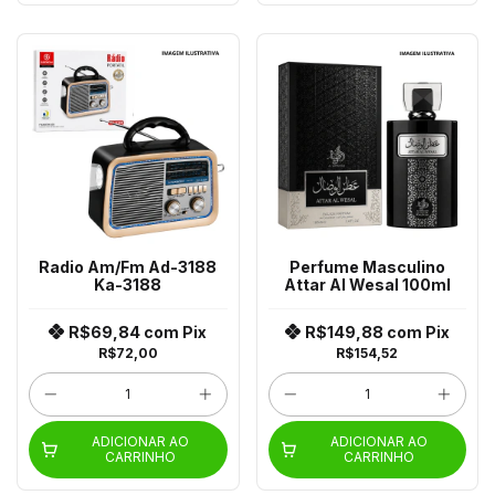
Radio Am/Fm Ad-3188
Perfume Masculino
Ka-3188
Attar Al Wesal 100ml
R$69,84
com
Pix
R$149,88
com
Pix
R$72,00
R$154,52
ADICIONAR AO
ADICIONAR AO
CARRINHO
CARRINHO