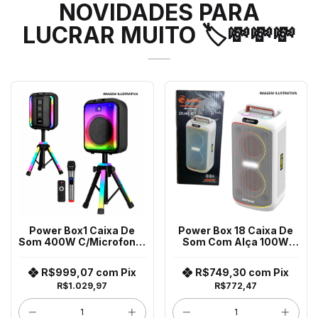
NOVIDADES PARA
LUCRAR MUITO 🏷️💸💸💸
Power Box1 Caixa De
Power Box 18 Caixa De
Som 400W C/Microfone,
Som Com Alça 100W
Controle E Suporte Gp-
Gp-4456
102Br
R$999,07
com
Pix
R$749,30
com
Pix
R$1.029,97
R$772,47