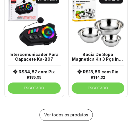
ESGOTADO
ESGOTADO
Intercomunicador Para
Bacia De Sopa
Capacete Ka-B07
Magnetica Kit 3 Pçs Inox
Bm-F1854
R$34,87
com
Pix
R$13,89
com
Pix
R$35,95
R$14,32
ESGOTADO
ESGOTADO
Ver todos os produtos