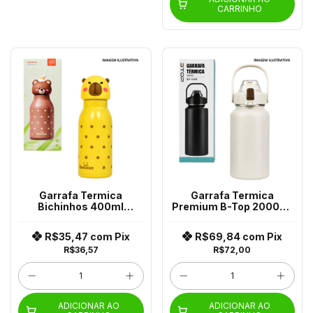
CARRINHO
Garrafa Termica
Garrafa Termica
Bichinhos 400ml
Premium B-Top 2000ml
Wmshr-113
Bp-11059
R$35,47
com
Pix
R$69,84
com
Pix
R$36,57
R$72,00
ADICIONAR AO
ADICIONAR AO