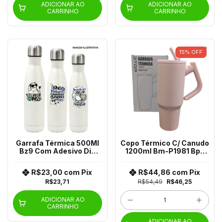
ADICIONAR AO
ADICIONAR AO
CARRINHO
CARRINHO
15
%
OFF
Garrafa Térmica 500Ml
Copo Térmico C/ Canudo
Bz9 Com Adesivo Dia
1200ml Bm-P1981 Bp-
Dos Pais
11981
R$23,00
com
Pix
R$44,86
com
Pix
R$23,71
R$54,49
R$46,25
ADICIONAR AO
CARRINHO
ADICIONAR AO