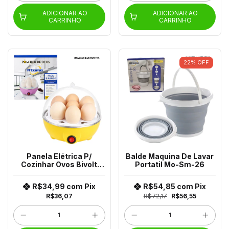
ADICIONAR AO
ADICIONAR AO
CARRINHO
CARRINHO
22
%
OFF
Panela Elétrica P/
Balde Maquina De Lavar
Cozinhar Ovos Bivolt
Portatil Mo-Sm-26
Lqx-Egg07 Hkx-1050
R$34,99
com
Pix
R$54,85
com
Pix
R$36,07
R$72,17
R$56,55