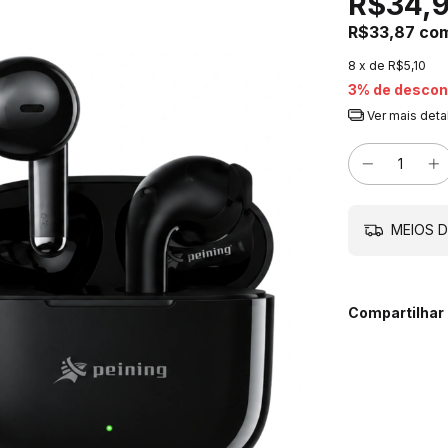
R$34,
R$33,87
co
8
x de
R$5,10
3% de descon
Ver mais deta
MEIOS D
Compartilhar