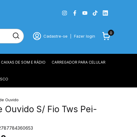
0
Cadastre-se
|
Fazer login
CAIXAS DE SOM E RÁDIO
CARREGADOR PARA CELULAR
OSCO
de Ouvido
 Ouvido S/ Fio Tws Pei-
2787784360653