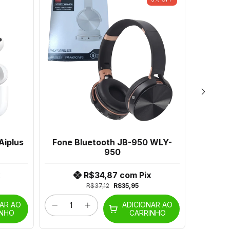
Aiplus
Fone Bluetooth JB-950 WLY-
Fone
950
x
R$34,87
com
Pix
R$37,12
R$35,95
NAR AO
ADICIONAR AO
INHO
CARRINHO