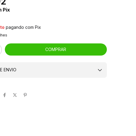
92
m
Pix
to
pagando com Pix
lhes
E ENVIO