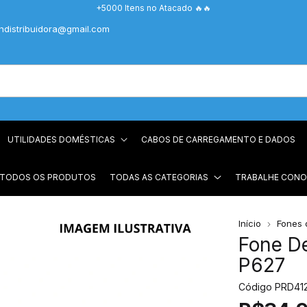
+5000 Itens no Atacado 🔥🔥
chdistribuidora@gmail.com
UTILIDADES DOMÉSTICAS
CABOS DE CARREGAMENTO E DADOS
 TODOS OS PRODUTOS
TODAS AS CATEGORIAS
TRABALHE CON
Início
Fones 
Fone De
P627
Código
PRD41