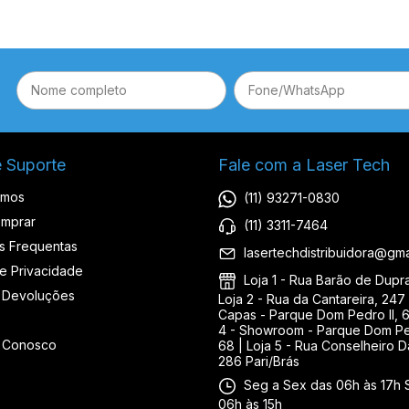
e Suporte
Fale com a Laser Tech
omos
(11) 93271-0830
mprar
(11) 3311-7464
s Frequentas
lasertechdistribuidora@gma
de Privacidade
Loja 1 - Rua Barão de Duprat
 Devoluções
Loja 2 - Rua da Cantareira, 247 
Capas - Parque Dom Pedro II, 6
4 - Showroom - Parque Dom Ped
e Conosco
68 | Loja 5 - Rua Conselheiro D
286 Pari/Brás
Seg a Sex das 06h às 17h 
06h às 15h