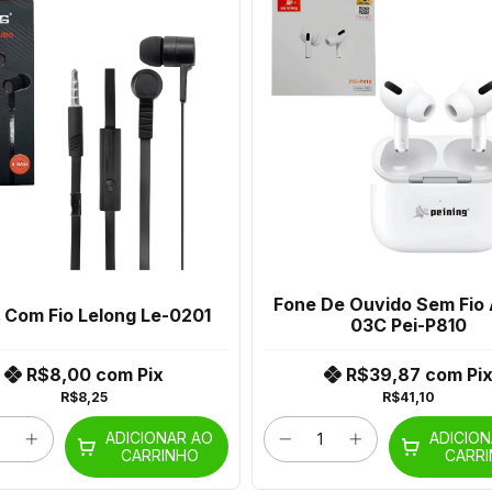
Fone De Ouvido Sem Fio 
 Com Fio Lelong Le-0201
03C Pei-P810
R$8,00
com
Pix
R$39,87
com
Pi
R$8,25
R$41,10
ADICIONAR AO
ADICIO
CARRINHO
CARR