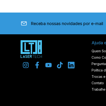
Receba nossas novidades por e-mail
Ajuda 
Quem S
Como Co
Pergunta
Política 
Trocas e
Contato
Trabalh