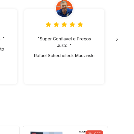
. "
"Super Confiavel e Preços
"Lo
Justo. "
ót
eto
pre
Rafael Schecheleck Muczinski
Vin
dispo
Ed
3
%
OFF