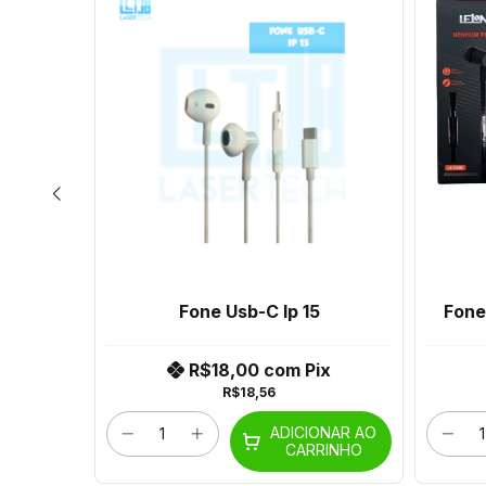
.3 M10
Fone Usb-C Ip 15
Fone
ix
R$18,00
com
Pix
R$18,56
ONAR AO
ADICIONAR AO
RINHO
CARRINHO