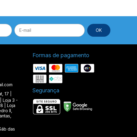
Formas de pagamento
il.com
Segurança
, 17 |
| Loja 3 -
8 | Loja
ro II,
antas,
Sáb das